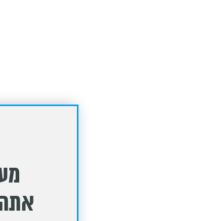
מעו
אתה 